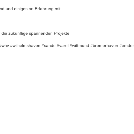
ind und einiges an Erfahrung mit.
uf die zukünftige spannenden Projekte.
iert #whv #wilhelmshaven #sande #varel #wittmund #bremerhaven #emde