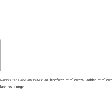
abbr> tags and attributes:
<a href="" title=""> <abbr title="
ke> <strong>