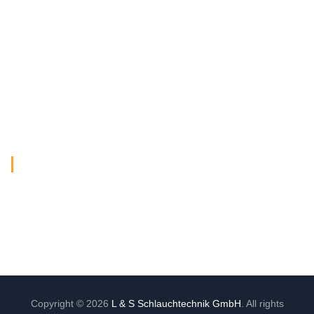
Datenschutzerklärung
Impressum
Kontakt
Team
WhatsApp Support
Öffnungszeiten
Mo.-Do.: 07:00 – 16:15 Uhr
Freitag: 07:00 – 13:15 Uhr
Copyright © 2026
L & S Schlauchtechnik GmbH
. All rights